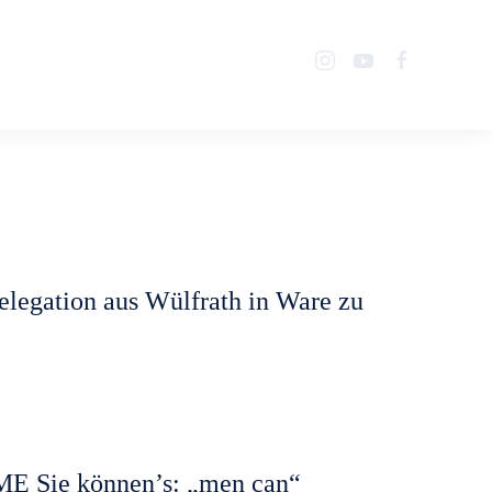
Über uns
Mitglied werden
Termine
Presse
Links
elegation aus Wülfrath in Ware zu
ME Sie können’s: „men can“