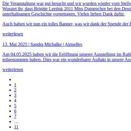
Die Veranstaltung war gut besucht und wir wurden wieder vom Stellv
Wusstet ihr, dass Brigitte Leetink 2011 Miss Damenchor bei den Deutsc
unterhaltsamen Geschichte vorgetragen. Vielen lieben Dank dafür.
Auch haben wir nun ein tolles Banner, was wir dank der Spende der K
weiterlesen
13. Mai 2025 | Sandra Michalke | Aktuelles
Am 04.05.2025 haben wir die Eröffnung unserer Ausstellung im Ratha
teilgenommen haben. Dies war ein wunderbarer Auftakt in unsere Aus
weiterlesen
1
2
3
4
5
6
7
…
11