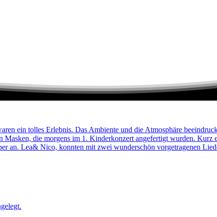
aren ein tolles Erlebnis. Das Ambiente und die Atmosphäre beeindruc
lten Masken, die morgens im 1. Kinderkonzert angefertigt wurden. Kur
super an. Lea& Nico, konnten mit zwei wunderschön vorgetragenen Lie
gelegt.