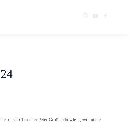
Über uns
Mitglied werden
Termine
Presse
Links
024
nte unser Chorleiter Peter Groß nicht wie gewohnt die